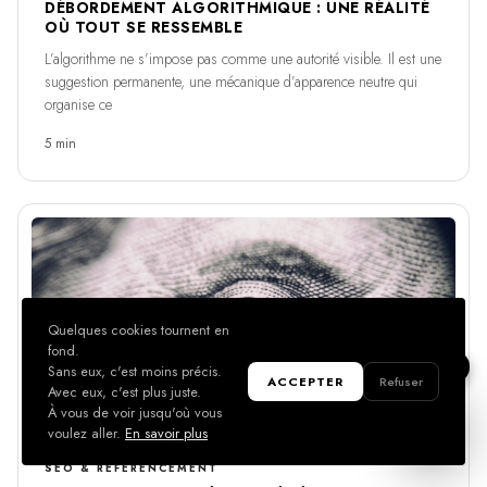
DÉBORDEMENT ALGORITHMIQUE : UNE RÉALITÉ
OÙ TOUT SE RESSEMBLE
L’algorithme ne s’impose pas comme une autorité visible. Il est une
suggestion permanente, une mécanique d’apparence neutre qui
organise ce
5 min
Quelques cookies tournent en
fond.
Sans eux, c'est moins précis.
ACCEPTER
Refuser
Avec eux, c'est plus juste.
À vous de voir jusqu'où vous
voulez aller.
En savoir plus
MAO.
SEO & RÉFÉRENCEMENT